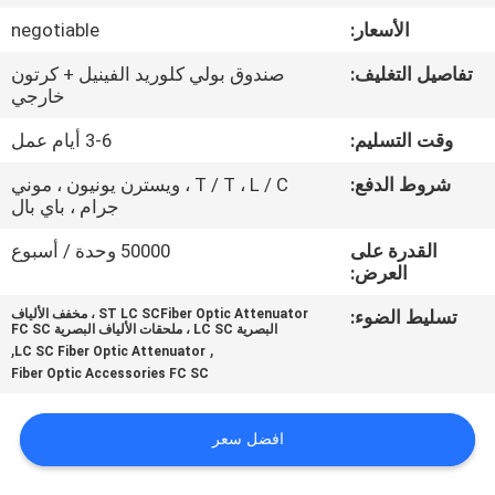
ضبط
الأسعار:
negotiable
الجودة
تفاصيل التغليف:
صندوق بولي كلوريد الفينيل + كرتون
خارجي
اتصل
وقت التسليم:
3-6 أيام عمل
بنا
شروط الدفع:
T / T ، L / C ، ويسترن يونيون ، موني
جرام ، باي بال
أخبار
القدرة على
50000 وحدة / أسبوع
العرض:
جميع
تسليط الضوء:
ST LC SCFiber Optic Attenuator ، مخفف الألياف
البصرية LC SC ، ملحقات الألياف البصرية FC SC
القضايا
,
,
LC SC Fiber Optic Attenuator
Fiber Optic Accessories FC SC
خريطة
افضل سعر
الموقع