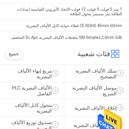
1 متر 5 فولت 9 فولت 12 فولت الاتحاد الأوروبي القياسية امدادات
الطاقة تيار مستمر محول الطاقة
CE ROHS 45mm 60mm غطاء حماية كابل الألياف البصرية
SM Simplex 2.0mm 5db ملحقات الألياف البصرية Sc Apc المخفف
فئات شعبية
جميع
سلك الألياف البصرية 
مربع إنهاء الألياف 
التصحيح
البصرية
موصل الألياف البصرية 
الألياف البصرية PLC 
السريع
الفاصل
محول كابل الألياف 
إغلاق الألياف البصرية
البصرية
صندوق توزيع الألياف 
محول الألياف البصرية
البصرية