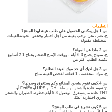
التعليمات
س 1.هل يمكنني الحصول على طلب عينة لهذا المنتج؟
ج: نعم ، نحن نرحب بعينة من أجل اختبار وفحص الجودة.العينات
المختلطة مقبولة.
س 2.ماذا عن المهلة؟
ج: نموذج يحتاج 3-6 أيام ، ووقت الإنتاج الضخم يحتاج 1-2 أسابيع
لكمية الطلب أكثر من
س 3.هل لديك أي حد موك لعينة النظام؟
ج: موك منخفضة ، 1 قطعة لفحص العينة متاح
س 4.كيف تقوم بشحن البضائع وكم يستغرق وصولها؟
ج: نقوم عادة بالشحن بواسطة DHL أو UPS أو FedEx أو
TNT.عادة ما يستغرق الوصول 3-5 أيام.خطوط الطيران والشحن
البحري اختيارية أيضًا.
س 5.كيف تشرع في طلب المنتج؟
ج: أولاً ، دعنا نعرف متطلباتك أو طلبك.