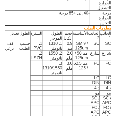
الحرارة
التشغيل
درجة
-40 إلى +85 درجة
الحرارة
التخزين
معلومات الطلب
الجانب
الجانب
الأساسية
حجم
الطول
السترة
الطول
تعديل
2
1
الكابل
الموجي
SC
SC
SM 9 /
0.9
1. 1310
1.
حسب
كف
PVC
125um
مم
نانومتر
الطلب
برغي
شارع
شارع
مم 50 /
2.0
2. 1550
2.
LSZH
125um
ملم
نانومتر
FC
FC
مم 62.5
3.0
3.
1310/1550
/ 125
ملم
نانومتر
LC
LC
DIN
DIN
د 4
د 4
مو
مو
SC /
SC /
APC
APC
FC /
FC /
APC
APC