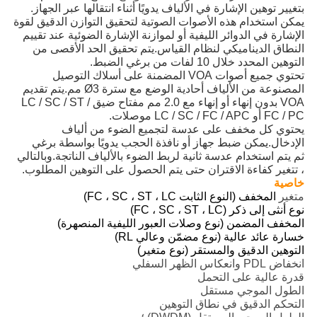
بتغيير توهين الإشارة في الألياف يدويًا أثناء انتقالها عبر الجهاز.
يمكن استخدام هذه الأصوات الصوتية لتحقيق التوازن الدقيق لقوة
الإشارة في الدوائر الليفية أو لموازنة الإشارة الضوئية عند تقييم
النطاق الديناميكي لنظام القياس.يتم تحقيق الحد الأقصى من
التوهين المحدد خلال 10 لفات من برغي الضبط.
تحتوي جميع أصوات VOA المضمنة على أسلاك التوصيل
المصنوعة من الألياف أحادية الوضع مع سترة Ø3 مم.يتم تقديم
VOA بدون إنهاء أو إنهاء مع 2.0 مم مفتاح ضيق LC / SC / ST /
FC / PC أو LC / SC / FC / APC موصلات.
يحتوي كل مخفف على عدسة لتجميع الضوء من ألياف
الإدخال.يمكن ضبط جهاز أو نافذة الحجب يدويًا بواسطة برغي
ثم يتم استخدام عدسة ثانية لربط الضوء بالألياف الناتجة.وبالتالي
، تتغير كفاءة الاقتران حتى يتم الحصول على التوهين المطلوب.
خاصية
متغير
المخفف (النوع الثابت FC ، SC ، ST ، LC)
نوع أنثى إلى ذكر (FC ، SC ، ST ، LC)
المخفف المضمن (نوع وصلات العبور الليفية المنصهرة)
خسارة عائد عالية (نوع مضمّن وعالي RL)
التوهين الدقيق والمستقر (نوع متغير)
انخفاض PDL وانعكاس الظهر السفلي
قدرة عالية على التحمل
الطول الموجي مستقل
التحكم الدقيق في نطاق التوهين