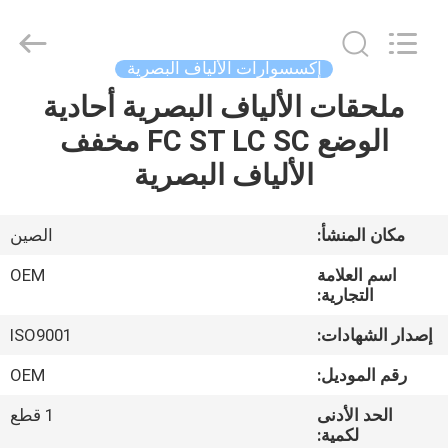
Silk
Road
Enterprise
Management
Services
إكسسوارات الألياف البصرية
Co.,LTD..
All
ملحقات الألياف البصرية أحادية
منزل
Rights
Reserved.
الوضع FC ST LC SC مخفف
المنتجات
الألياف البصرية
حول
مكان المنشأ:
الصين
بنا
اسم العلامة
OEM
التجارية:
جولة
إصدار الشهادات:
ISO9001
في
رقم الموديل:
OEM
المعمل
الحد الأدنى
1 قطع
لكمية: