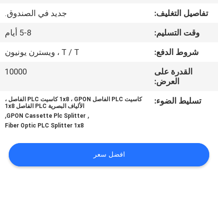
ضبط
تفاصيل التغليف:
جديد في الصندوق.
الجودة
وقت التسليم:
5-8 أيام
اتصل
شروط الدفع:
T / T ، ويسترن يونيون
بنا
القدرة على
10000
العرض:
أخبار
تسليط الضوء:
كاسيت PLC الفاصل 1x8 ، GPON كاسيت PLC الفاصل ،
الألياف البصرية PLC الفاصل 1x8
,
,
GPON Cassette Plc Splitter
Fiber Optic PLC Splitter 1x8
جميع
القضايا
افضل سعر
خريطة
الموقع