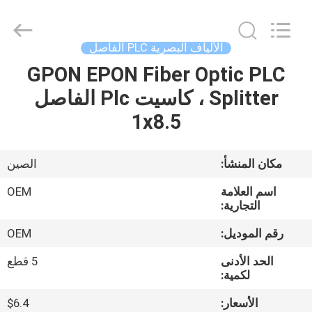
Silk
Road
Enterprise
Management
Services
الألياف البصرية PLC الفاصل
Co.,LTD..
All
GPON EPON Fiber Optic PLC
منزل
Rights
Reserved.
Splitter ، كاسيت Plc الفاصل
المنتجات
1x8.5
حول
مكان المنشأ:
الصين
بنا
اسم العلامة
OEM
التجارية:
جولة
رقم الموديل:
OEM
في
الحد الأدنى
5 قطع
المعمل
لكمية:
الأسعار:
$6.4