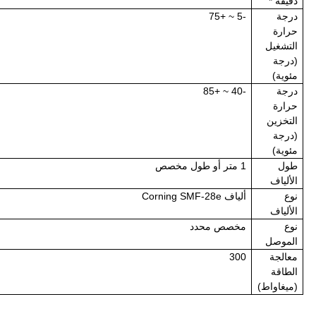
دقيقة *
درجة
-5 ~ +75
حرارة
التشغيل
(درجة
مئوية)
درجة
-40 ~ +85
حرارة
التخزين
(درجة
مئوية)
طول
1 متر أو طول مخصص
الألياف
نوع
ألياف Corning SMF-28e
الألياف
نوع
مخصص محدد
الموصل
معالجة
300
الطاقة
(ميغاواط)