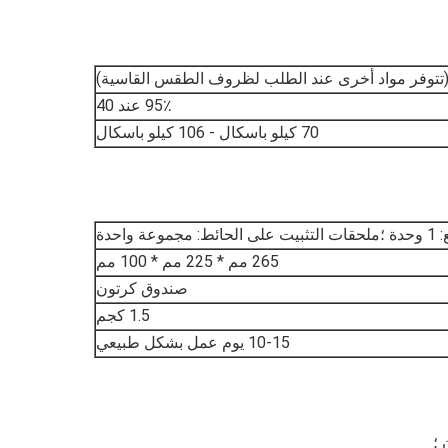
95٪ عند 40
70 كيلو باسكال - 106 كيلو باسكال
ة واحدة
265 مم * 225 مم * 100 مم
صندوق كرتون
1.5 كجم
10-15 يوم عمل بشكل طبيعي
 ؛