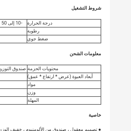
شروط التشغيل
درجة الحرارة
-10 إلى 50 (تتوفر مواد أخرى عند الطلب لظروف الطقس القاسية)
رطوبة
ضغط جوي
معلومات الشحن
محتويات الحزمة
صندوق التوزيع: 1 وحدة ؛ملحقات التثبيت على الحائط: مجموع
أبعاد العبوة (عرض * ارتفاع * عمق)
مواد
وزن
المهلة
خاصية
● تصميم معقول ، صندوق من الألومنيوم ، خفيف الوزن