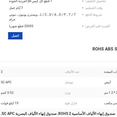
تفاصيل التغليف:
1 قطع كل كيس pe الفردية الجودة
وقت التسليم:
7 أيام عمل
شروط الدفع:
L / C ، D / A ، D / P ، T / T ، ويسترن يونيون ، موني
جرام
القدرة على العرض:
25055 قطع شهريا
اتصل
ROHS ABS Si
ت المعدة
عدد الألياف:
2
أبيض
موصل:
SC APC
وزن:
0.52 كجم
عازل قوة:
15 كيلو فولت
صندوق إنهاء الألياف الأساسية ROHS 2
صندوق إنهاء الألياف البصرية SC APC
,
,