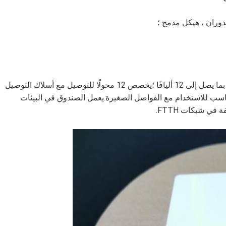
ينتهي صندوق توزيع Hangalaxy خارج الكابلات الضوئية بما يصل إلى 12 أليافًا ؛يخصص 12 محولًا للتوصيل مع أسلاك التوصيل
حد أقصى ، كما أنه مناسب للاستخدام مع الفواصل الصغيرة.يعمل الصندوق في البيئات
في شبكات FTTH.