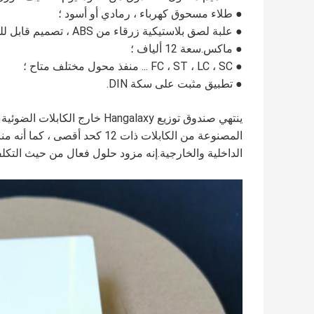
● طلاء مسحوق كهرباء ، رمادي أو أسود ؛
● علبة لصق بلاستيكية زرقاء من ABS ، تصميم قابل للدوران ، هيكل مدمج ؛
● ماكس.سعة 12 ألياف ؛
● FC ، ST ، LC ، SC ... منفذ محول مختلف متاح ؛
● تطبيق مثبت على سكة DIN.
المصنوعة من الكابلات ذات 12 ك
الداخلية والخارجية.إنه مزود حلول فعال من حيث التكلفة 