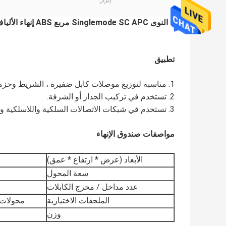
إبراز:
2 النوى Singlemode SC APC مربع ABS إنهاء الألياف البصرية إنهاء مسبقًا
تطبيق
1. مناسبة لتوزيع موصلات كابل ضفيرة ، الشريط وحزمة.
2. تستخدم في تركيب الجدار أو الشرفة.
3. تستخدم في شبكات الاتصالات السلكية واللاسلكية وتركيب شبكة المقر.
مواصفات صندوق الإنهاء
الأبعاد (عرض * ارتفاع * عمق)
سعة المحول
عدد مداخل / مخرج الكابلات
الملحقات الاختيارية
محولات 
وزن