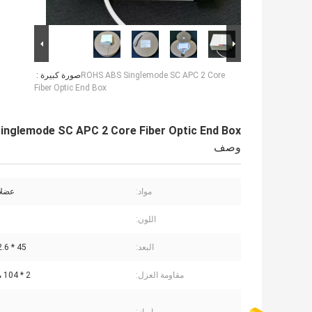
ROHS ABS Singlemode SC APC 2 Core
صورة كبيرة :
Fiber Optic End Box
nglemode SC APC 2 Core Fiber Optic End Box
وصف
مواد:
عضلا
اللون:
البعد:
45 * 2.6 * 1.2 مم
مقاومة العزل:
2 * 104 متر مكعب