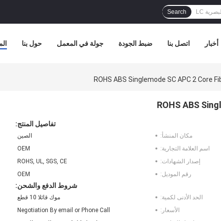
Search
أخبار
اتصل بنا
ضبط الجودة
جولة في المعمل
حول بنا
الم
ROHS ABS Singlemode SC APC 2 Core Fib
ROHS ABS Singl
تفاصيل المنتج:
مكان المنشأ:
الصين
اسم العلامة التجارية:
OEM
إصدار الشهادات:
ROHS, UL, SGS, CE
رقم الموديل:
OEM
شروط الدفع والشحن:
الحد الأدنى لكمية:
موك قائلا 10 قطع
الأسعار:
Negotiation By email or Phone Call