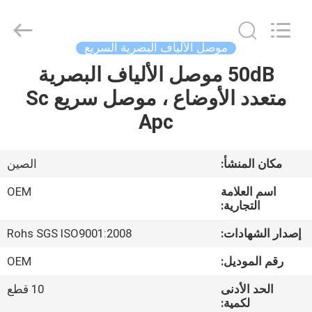
Silk
Road
Enterprise
Management
Services
موصل الألياف البصرية السريع
Co.,LTD..
All
50dB موصل الألياف البصرية
منزل
Rights
Reserved.
متعدد الأوضاع ، موصل سريع Sc
المنتجات
Apc
حول
مكان المنشأ:
الصين
بنا
اسم العلامة
OEM
التجارية:
جولة
إصدار الشهادات:
Rohs SGS ISO9001:2008
في
رقم الموديل:
OEM
المعمل
الحد الأدنى
10 قطع
لكمية: