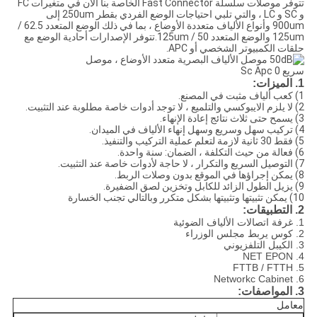
تتوفر موصلات سلسلة Fast Connector الخاصة بنا الآن في متغيرات FC
و SC و LC ، والتي تلبي احتياجات الوضع الفردي بقطر 250um إلى
900um وأنواع الألياف متعددة الأوضاع ، بما في ذلك الوضع المتعدد 62.5 /
125um والوضع المتعدد 50 / 125um.تتوفر الإصدارات أحادية الوضع مع
حلقات الكمبيوتر الشخصي أو APC.
1. الميزات:
1) كعب ألياف مثبت في المصنع.
2) لا يلزم الايبوكسي والتلميع ، لا توجد أدوات خاصة مطلوبة عند التثبيت.
3) يسمح حتى ثلاث نتائج إعادة الإنهاء.
4) تركيب سهل وسريع وسهل إنهاء الألياف في الميدان.
5) فقط 30 ثانية لازمة لتعلم عملية التركيب والتنفيذ.
6) فعالة من حيث التكلفة ، الضمان: سنة واحدة.
7) التوصيل السريع والتكرار ، لا حاجة لأدوات خاصة عند التثبيت.
8) يمكن إجراؤها في الموقع بدون وصلات الربط.
9) يزيل الطول الزائد للكابل وتخزين لصق الضفيرة.
10) يمكن تثبيتها وتثبيتها بشكل متكرر وبالتالي تجنب الخسارة
2. التطبيقات:
1. غرفة اتصالات الألياف الضوئية
2. كوس يربط مجلس الوزراء
3. الكيبل التلفزيوني
4. NET EPON
5. FTTB / FTTH
6. Networkc Cabinet
3. المواصفات:
معامل