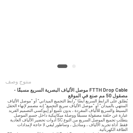
PRIVACY
POLICY
منتوج وصف
FTTH Drop Cable موصل الألياف البصرية السريع مسبقًا -
مصقول 50 مم صنع في الموقع
يُطلق على الرابط السريع أيضًا "رابط التجميع الميداني" أو "موصل الألياف
المنتهي بالميدان" أو "موصل الألياف سريع التجميع".إنه مصمم لإنهاء الحقل
البسيط والسريع للألياف المفردة ، بدون تلميع أو إيبوكسي.التصميم الفريد
عبارة عن حلقة مصقولة مسبقًا ووصلة ميكانيكية داخل جسم الموصل.
يتطلب تجميع الموصل السريع من النوع SC أدوات تحضير الألياف العادية
فقط: أداة تجريد الألياف ، ومناديل ، وساطور ليفي.لا حاجة لإمدادات
الطاقة الكهربائية.