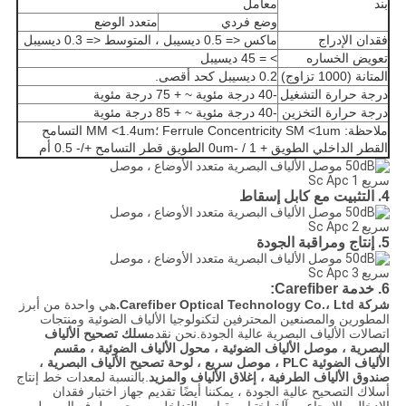
بند
معامل
وضع فردي
متعدد الوضع
فقدان الإدراج
ماكس <= 0.5 ديسيبل ، المتوسط ​​<= 0.3 ديسيبل
تعويض الخساره
> = 45 ديسيبل
المتانة (1000 تزاوج)
0.2 ديسيبل كحد أقصى.
درجة حرارة التشغيل
-40 درجة مئوية ~ + 75 درجة مئوية
درجة حرارة التخزين
-40 درجة مئوية ~ + 85 درجة مئوية
ملاحظة: Ferrule Concentricity SM <1um ؛MM <1.4um التسامح
القطر الداخلي الطويق + 1 / -0um الطويق قطر التسامح +/- 0.5 أم
4. التثبيت مع كابل إسقاط
5. إنتاج ومراقبة الجودة
6. خدمة Carefiber:
شركة Carefiber Optical Technology Co.، Ltd.
هي واحدة من أبرز
المطورين والمصنعين المحترفين لتكنولوجيا الألياف الضوئية ومنتجات
اتصالات الألياف البصرية عالية الجودة.نحن نقدم
سلك تصحيح الألياف
البصرية ، موصل الألياف الضوئية ، محول الألياف الضوئية ، مقسم
الألياف الضوئية PLC ، موصل سريع ، لوحة تصحيح الألياف البصرية ،
صندوق الألياف الطرفية ، إغلاق الألياف والمزيد
.بالنسبة لمعدات خط إنتاج
أسلاك التصحيح عالية الجودة ، يمكننا أيضًا تقديم جهاز اختبار فقدان