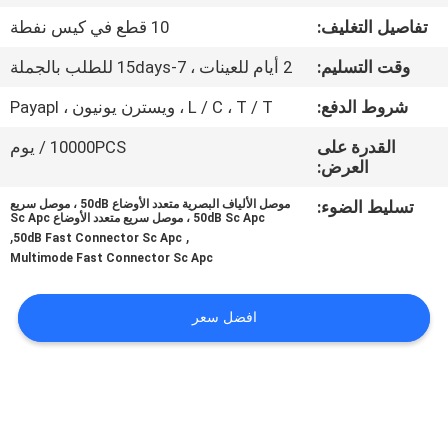
ضبط
تفاصيل التغليف:
10 قطع في كيس نفطة
الجودة
وقت التسليم:
2 أيام للعينات ، 7-15days للطلب بالجملة
اتصل
شروط الدفع:
L / C ، T / T ، ويسترن يونيون ، Payapl
بنا
القدرة على
10000PCS / يوم
العرض:
أخبار
تسليط الضوء:
موصل الألياف البصرية متعدد الأوضاع 50dB ، موصل سريع
50dB Sc Apc ، موصل سريع متعدد الأوضاع Sc Apc
,
,
50dB Fast Connector Sc Apc
Multimode Fast Connector Sc Apc
جميع
القضايا
افضل سعر
خريطة
الموقع