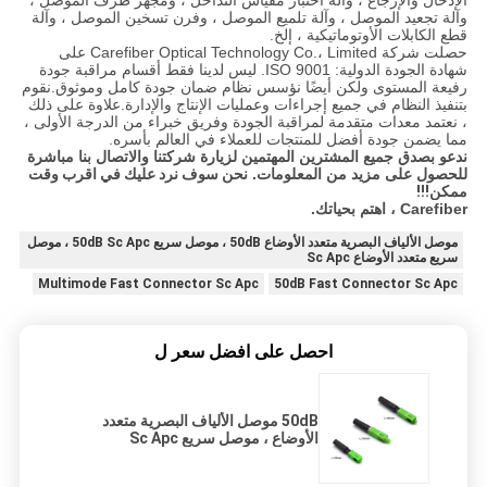
الإدخال والإرجاع ، وآلة اختبار مقياس التداخل ، ومجهر طرف الموصل ،
وآلة تجعيد الموصل ، وآلة تلميع الموصل ، وفرن تسخين الموصل ، وآلة
قطع الكابلات الأوتوماتيكية ، إلخ.
حصلت شركة Carefiber Optical Technology Co.، Limited على
شهادة الجودة الدولية: ISO 9001. ليس لدينا فقط أقسام مراقبة جودة
رفيعة المستوى ولكن أيضًا نؤسس نظام ضمان جودة كامل وموثوق.نقوم
بتنفيذ النظام في جميع إجراءات وعمليات الإنتاج والإدارة.علاوة على ذلك
، نعتمد معدات متقدمة لمراقبة الجودة وفريق خبراء من الدرجة الأولى ،
مما يضمن جودة أفضل للمنتجات للعملاء في العالم بأسره.
ندعو بصدق جميع المشترين المهتمين لزيارة شركتنا والاتصال بنا مباشرة
للحصول على مزيد من المعلومات.
نحن سوف نرد عليك في اقرب وقت
ممكن!!!
Carefiber ، اهتم بحياتك.
موصل الألياف البصرية متعدد الأوضاع 50dB ، موصل سريع 50dB Sc Apc ، موصل
سريع متعدد الأوضاع Sc Apc
Multimode Fast Connector Sc Apc
50dB Fast Connector Sc Apc
احصل على افضل سعر ل
50dB موصل الألياف البصرية متعدد
الأوضاع ، موصل سريع Sc Apc